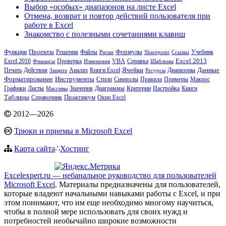
Выбор «особых» диапазонов на листе Excel
Отмена, возврат и повтор действий пользователя при
работе в Excel
Знакомство с полезными сочетаниями клавиш
Функции
Проекты
Решения
Файлы
Формулы
Учебник
Риски
Sharepoint
Ссылки
Excel 2013
Excel 2010
VBA
Справка
Финансы
Проверка
Изменения
Шаблоны
Печать
Действия
Анализ
Книги Excel
Ячейки
Диапазоны
Данные
Защита
Ресурсы
Инструменты
Форматирование
Примеры
Макрос
Стили
Символы
Правила
Графики
Значения
Критерии
Настройка
Книги
Листы
Массивы
Диаграммы
Практикум
Таблицы
Справочник
Окно Excel
2012
—
2026
Трюки и приемы в Microsoft Excel
Карта сайта
∴
Хостинг
Excelexpert.ru — небанальное руководство для пользователей
Microsoft Excel
. Материалы предназначены для пользователей,
которые владеют начальными навыками работы с Excel, и при
этом понимают, что им еще необходимо многому научиться,
чтобы в полной мере использовать для своих нужд и
потребностей необычайно широкие возможности