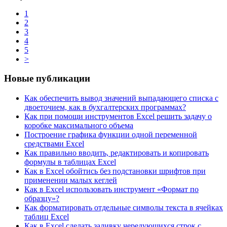
1
2
3
4
5
>
Новые публикации
Как обеспечить вывод значений выпадающего списка с
двоеточием, как в бухгалтерских программах?
Как при помощи инструментов Excel решить задачу о
коробке максимального объема
Построение графика функции одной переменной
средствами Excel
Как правильно вводить, редактировать и копировать
формулы в таблицах Excel
Как в Excel обойтись без подстановки шрифтов при
применении малых кеглей
Как в Excel использовать инструмент «Формат по
образцу»?
Как форматировать отдельные символы текста в ячейках
таблиц Excel
Как в Excel сделать заливку чередующихся строк с