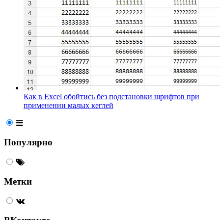
Как в Excel обойтись без подстановки шрифтов при
применении малых кеглей
Популярно
Метки