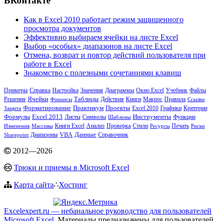
ВКонтакте
Как в Excel 2010 работает режим защищенного
просмотра документов
Эффективно выбираем ячейки на листе Excel
Выбор «особых» диапазонов на листе Excel
Отмена, возврат и повтор действий пользователя при
работе в Excel
Знакомство с полезными сочетаниями клавиш
Примеры
Справка
Настройка
Значения
Учебник
Файлы
Диаграммы
Окно Excel
Решения
Ячейки
Таблицы
Действия
Книги
Макрос
Финансы
Правила
Ссылки
Практикум
Форматирование
Проекты
Excel 2010
Графики
Критерии
Защита
Excel 2013
Инструменты
Формулы
Функции
Листы
Символы
Шаблоны
Книги Excel
Анализ
Печать
Изменения
Массивы
Проверка
Стили
Ресурсы
Риски
Диапазоны
VBA
Данные
Sharepoint
Справочник
2012
—
2026
Трюки и приемы в Microsoft Excel
Карта сайта
∴
Хостинг
Excelexpert.ru — небанальное руководство для пользователей
Microsoft Excel
. Материалы предназначены для пользователей,