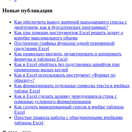
Новые публикации
Как обеспечить вывод значений выпадающего списка с
двоеточием, как в бухгалтерских программах?
Как при помощи инструментов Excel решить задачу о
коробке максимального объема
Построение графика функции одной переменной
средствами Excel
Как правильно вводить, редактировать и копировать
формулы в таблицах Excel
Как в Excel обойтись без подстановки шрифтов при
применении малых кеглей
Как в Excel использовать инструмент «Формат по
образцу»?
Как форматировать отдельные символы текста в ячейках
таблиц Excel
Как в Excel сделать заливку чередующихся строк с
помощью условного форматирования
Как создать маркированный список в ячейке таблицы
Excel
Простые правила работы с объединенными ячейками
таблицы Excel