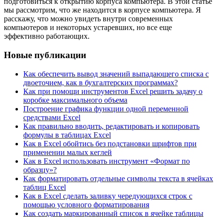
подготовиться к открытию корпуса компьютера. В этой статье
мы рассмотрим, что же находится в корпусе компьютера. Я
расскажу, что можно увидеть внутри современных
компьютеров и некоторых устаревших, но все еще
эффективно работающих.
Новые публикации
Как обеспечить вывод значений выпадающего списка с
двоеточием, как в бухгалтерских программах?
Как при помощи инструментов Excel решить задачу о
коробке максимального объема
Построение графика функции одной переменной
средствами Excel
Как правильно вводить, редактировать и копировать
формулы в таблицах Excel
Как в Excel обойтись без подстановки шрифтов при
применении малых кеглей
Как в Excel использовать инструмент «Формат по
образцу»?
Как форматировать отдельные символы текста в ячейках
таблиц Excel
Как в Excel сделать заливку чередующихся строк с
помощью условного форматирования
Как создать маркированный список в ячейке таблицы