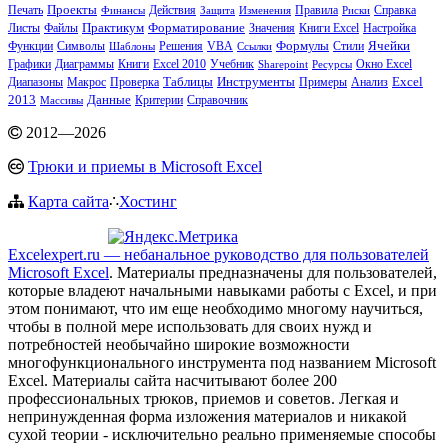
Печать
Проекты
Действия
Справка
Финансы
Защита
Изменения
Правила
Риски
Практикум
Файлы
Форматирование
Значения
Книги Excel
Настройка
Листы
Функции
Решения
VBA
Формулы
Ячейки
Символы
Шаблоны
Ссылки
Стили
Графики
Книги
Excel 2010
Учебник
Диаграммы
Sharepoint
Ресурсы
Окно Excel
Инструменты
Excel
Диапазоны
Макрос
Таблицы
Примеры
Анализ
Проверка
2013
Данные
Критерии
Массивы
Справочник
2012
—
2026
Трюки и приемы в Microsoft Excel
Карта сайта
∴
Хостинг
Excelexpert.ru — небанальное руководство для пользователей
Microsoft Excel
. Материалы предназначены для пользователей,
которые владеют начальными навыками работы с Excel, и при
этом понимают, что им еще необходимо многому научиться,
чтобы в полной мере использовать для своих нужд и
потребностей необычайно широкие возможности
многофункционального инструмента под названием Microsoft
Excel. Материалы сайта насчитывают более 200
профессиональных трюков, приемов и советов. Легкая и
непринужденная форма изложения материалов и никакой
сухой теории - исключительно реально применяемые способы