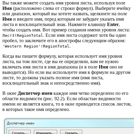
Вы также можете создать имя уровня листа, используя поле
Имя
(расположено слева от строки формул). Выберите ячейку
или диапазон, который вы хотите назвать, щелкните на поле
Имя
и введите имя, перед которым не забудьте указать имя
листа и восклицательный знак. Нажмите клавишу
Enter
,
чтобы создать имя. Вот пример создания имени уровня листа:
. Если имя листа содержит хотя бы один
Лист3!RegionTotal
пробел, то заключите его в апострофы следующим образом:
.
'Western Region'!RegionTotal
Когда вы пишете формулу, которая использует имя уровня
листа, на том листе, где вы ее определяли, вам не нужно
включать имя листа в имя диапазона (и в поле
Имя
оно не
выводится). Но если вы используете имя в формуле на другом
листе, то должны указать полное имя (имя листа,
восклицательный знак и непосредственно имя).
В окне
Диспетчер имен
каждое имя четко определено по его
области видимости (рис. 92.2). Если областью видимости
имени не является книга, то в окне приводится список листов,
в которых такое имя определено.