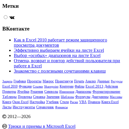
Метки
ВКонтакте
Как в Excel 2010 работает режим защищенного
просмотра документов
Эффективно выбираем ячейки на листе Excel
Выбор «особых» диапазонов на листе Excel
Отмена, возврат и повтор действий пользователя при
работе в Excel
Знакомство с полезными сочетаниями клавиш
Практикум
Графики
Проекты
Макрос
Печать
Анализ
Данные
Защита
Ресурсы
Excel 2013
Excel 2010
Функции
Критерии
Файлы
Действия
Ссылки
Sharepoint
Примеры
Ячейки
Решения
Диапазоны
Форматирование
Символы
Изменения
Таблицы
Справка
Значения
Формулы
Проверка
Шаблоны
Диаграммы
Массивы
Книги
Настройка
Учебник
VBA
Книги Excel
Окно Excel
Стили
Риски
Правила
Инструменты
Листы
Справочник
Финансы
2012
—
2026
Трюки и приемы в Microsoft Excel