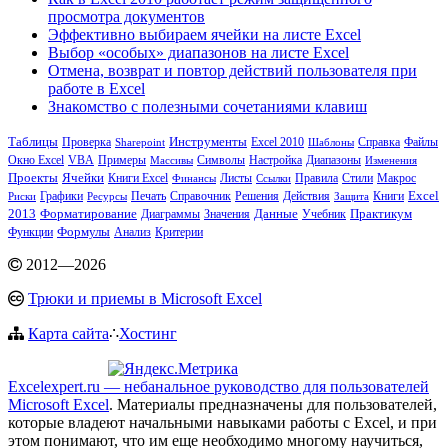
просмотра документов
Эффективно выбираем ячейки на листе Excel
Выбор «особых» диапазонов на листе Excel
Отмена, возврат и повтор действий пользователя при
работе в Excel
Знакомство с полезными сочетаниями клавиш
Инструменты
Таблицы
Excel 2010
Справка
Файлы
Проверка
Sharepoint
Шаблоны
VBA
Примеры
Настройка
Диапазоны
Окно Excel
Массивы
Символы
Изменения
Проекты
Ячейки
Книги Excel
Макрос
Финансы
Листы
Ссылки
Правила
Стили
Excel
Графики
Печать
Решения
Действия
Книги
Риски
Ресурсы
Справочник
Защита
2013
Практикум
Форматирование
Значения
Данные
Учебник
Диаграммы
Функции
Формулы
Анализ
Критерии
2012
—
2026
Трюки и приемы в Microsoft Excel
Карта сайта
∴
Хостинг
Excelexpert.ru — небанальное руководство для пользователей
Microsoft Excel
. Материалы предназначены для пользователей,
которые владеют начальными навыками работы с Excel, и при
этом понимают, что им еще необходимо многому научиться,