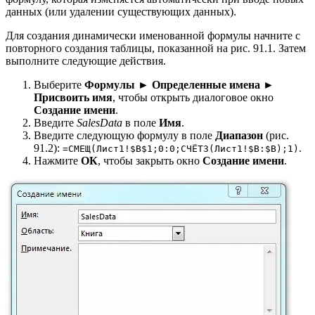
данных (или удалении существующих данных).
Для создания динамически именованной формулы начните с
повторного создания таблицы, показанной на рис. 91.1. Затем
выполните следующие действия.
Выберите
Формулы ► Определенные имена ►
Присвоить имя
, чтобы открыть диалоговое окно
Создание имени
.
Введите
SalesData
в поле
Имя
.
Введите следующую формулу в поле
Диапазон
(рис.
91.2):
.
=СМЕЩ(Лист1!$В$1;0:0;СЧЁТЗ(Лист1!$В:$В);1)
Нажмите
ОК
, чтобы закрыть окно
Создание имени
.