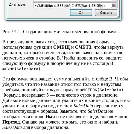
Рис. 91.2. Создание динамически именованной формулы
В предыдущих шагах создается именованная формула,
использующая функции
СМЕЩ
и
СЧЁТЗ
, чтобы вернуть
диапазон, который изменяется, основываясь на количестве
непустых ячеек в столбце В. Чтобы проверить ее, введите
следующую формулу в любую ячейку не из столбца В:
.
=CУMM(SalesData)
Эта формула возвращает сумму значений в столбце В. Чтобы
убедиться, что это название относится только к непустым
ячейкам, попробуйте такую формулу:
.
=ЧCTP0K(SalesData)
Формула возвращает 5 — количество строк в диапазоне.
Добавьте новые данные или удалите их в конце столбца, и вы
увидите, что формула под именем
SalesData
пересчитается
соответствующим образом. Заметьте, что
SalesData
не
отображается в поле
Имя
и не появляется в диалоговом окне
Переход
. Однако вы можете открыть это окно и набрать
SalesData
для выбора диапазона.