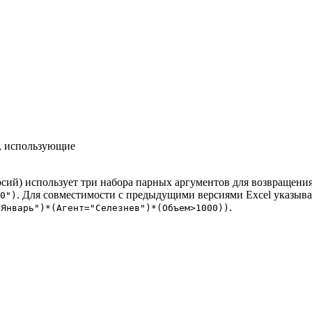
а, использующие
рсий) использует три набора парных аргументов для возвращения
. Для совместимости с предыдущими версиями Excel указыва
0")
.
"Январь")*(Агент="Селезнев")*(Объем>1000))