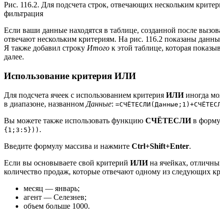
Рис. 116.2. Для подсчета строк, отвечающих нескольким крите
фильтрация
Если ваши данные находятся в таблице, созданной после вызов
отвечают нескольким критериям. На рис. 116.2 показаны данн
Я также добавил строку
Итого
к этой таблице, которая показы
далее.
Использование критерия ИЛИ
Для подсчета ячеек с использованием критерия
ИЛИ
иногда мо
в диапазоне, названном
Данные
:
=СЧЁТЕСЛИ(Данные;1)+СЧЁТЕС
Вы можете также использовать функцию
СЧЁТЕСЛИ
в форму
.
{1;3:5}))
Введите формулу массива и нажмите
Ctrl+Shift+Enter
.
Если вы основываете свой критерий
ИЛИ
на ячейках, отличны
количество продаж, которые отвечают одному из следующих кр
месяц — январь;
агент — Селезнев;
объем больше 1000.