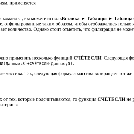
риям, применяется
а команды , вы можете исполь
Вставка ► Таблицы ► Таблица
ые, отфильтрованные таким образом, чтобы отображались только
вает количество. Однако стоит отметить, что фильтрация не мож
жно применять несколько функций
СЧЁТЕСЛИ
. Следующая фо
.
ЛИ(Данные;3)+СЧЁТЕСЛИ(Данные;5)
ле массива. Так, следующая формула массива возвращает тот же 
х от тех, которые подсчитываются, то функция
СЧЁТЕСЛИ
не р
итериев: