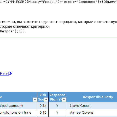
о:
=СУММ(ЕСЛИ((Месяц="Январь")+(Агент="Селезнев")+(Объем>
озможно, вы захотите подсчитать продажи, которые соответству
которые отвечают критерию:
.
Петров");1))
Excel