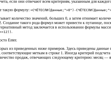
чета, если они отвечают всем критериям, указанным для каждог
е такую формулу:
=СЧЁТЕСЛИ(Данные;">0")-СЧЁТЕСЛИ(Данные;"
ывает количество значений, больших 0, а затем отнимает количес
. Создание такого рода формул может привести к путанице, пос
тернативный метод заключается в использовании формулы массив
.
<=12))
осто Enter.
оторых из приведенных ниже примеров. Здесь приведены данные 
 соответствующие меткам в строке 1. Иногда критерий подсчета 
личество продаж, отвечающих следующему критерию: месяц — ян