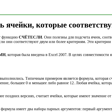
ать ячейки, которые соответст
ют функцию
СЧЁТЕСЛИ
. Они полезны для подсчета ячеек, со
если они соответствуют двум или более критериям. Эти критерии
МН
, которая была введена в Excel 2007. В целях совместимости
 выполнились. Типичным примером является формула, которая сч
чение, большее 0 и меньшее либо равное 12. Любая ячейка, кото
лее поздних версиях, считает ячейки, которые имеют значение от
а формула имеет два набора парных аргументов: первый аргумент