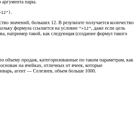
о аргумента пары.
.
>12")
тво значений, больших 12. В результате получается количество
кольку формула ссылается на условие
, даже если цель
">12"
а, например такой, как следующая (создание формул такого
по объему продаж, категоризованные по таким параметрам, как
основан на ячейках, отличных от ячеек, которые
варь, агент — Селезнев, объем больше 1000.