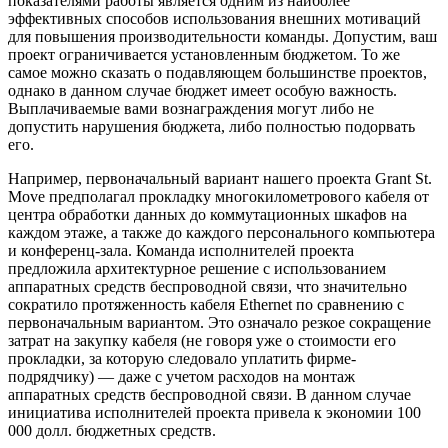
показателями работы является одним из наиболее
эффективных способов использования внешних мотиваций
для повышения производительности команды. Допустим, ваш
проект ограничивается установленным бюджетом. То же
самое можно сказать о подавляющем большинстве проектов,
однако в данном случае бюджет имеет особую важность.
Выплачиваемые вами вознаграждения могут либо не
допустить нарушения бюджета, либо полностью подорвать
его.
Например, первоначальный вариант нашего проекта Grant St.
Move предполагал прокладку многокилометрового кабеля от
центра обработки данных до коммутационных шкафов на
каждом этаже, а также до каждого персонального компьютера
и конференц-зала. Команда исполнителей проекта
предложила архитектурное решение с использованием
аппаратных средств беспроводной связи, что значительно
сократило протяженность кабеля Ethernet по сравнению с
первоначальным вариантом. Это означало резкое сокращение
затрат на закупку кабеля (не говоря уже о стоимости его
прокладки, за которую следовало уплатить фирме-
подрядчику) — даже с учетом расходов на монтаж
аппаратных средств беспроводной связи. В данном случае
инициатива исполнителей проекта привела к экономии 100
000 долл. бюджетных средств.