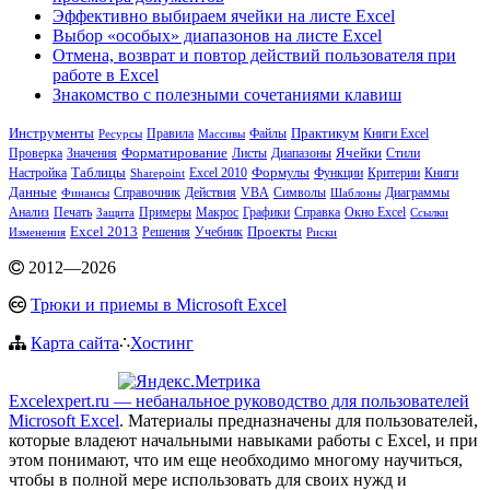
Эффективно выбираем ячейки на листе Excel
Выбор «особых» диапазонов на листе Excel
Отмена, возврат и повтор действий пользователя при
работе в Excel
Знакомство с полезными сочетаниями клавиш
Инструменты
Практикум
Файлы
Книги Excel
Ресурсы
Правила
Массивы
Значения
Форматирование
Диапазоны
Ячейки
Проверка
Листы
Стили
Настройка
Таблицы
Excel 2010
Формулы
Функции
Критерии
Книги
Sharepoint
Данные
Действия
VBA
Финансы
Справочник
Символы
Шаблоны
Диаграммы
Анализ
Печать
Примеры
Макрос
Графики
Справка
Защита
Окно Excel
Ссылки
Excel 2013
Решения
Учебник
Проекты
Изменения
Риски
2012
—
2026
Трюки и приемы в Microsoft Excel
Карта сайта
∴
Хостинг
Excelexpert.ru — небанальное руководство для пользователей
Microsoft Excel
. Материалы предназначены для пользователей,
которые владеют начальными навыками работы с Excel, и при
этом понимают, что им еще необходимо многому научиться,
чтобы в полной мере использовать для своих нужд и