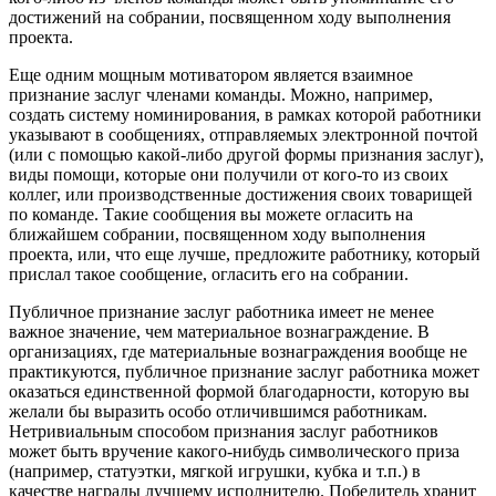
достижений на собрании, посвященном ходу выполнения
проекта.
Еще одним мощным мотиватором является взаимное
признание заслуг членами команды. Можно, например,
создать систему номинирования, в рамках которой работники
указывают в сообщениях, отправляемых электронной почтой
(или с помощью какой-либо другой формы признания заслуг),
виды помощи, которые они получили от кого-то из своих
коллег, или производственные достижения своих товарищей
по команде. Такие сообщения вы можете огласить на
ближайшем собрании, посвященном ходу выполнения
проекта, или, что еще лучше, предложите работнику, который
прислал такое сообщение, огласить его на собрании.
Публичное признание заслуг работника имеет не менее
важное значение, чем материальное вознаграждение. В
организациях, где материальные вознаграждения вообще не
практикуются, публичное признание заслуг работника может
оказаться единственной формой благодарности, которую вы
желали бы выразить особо отличившимся работникам.
Нетривиальным способом признания заслуг работников
может быть вручение какого-нибудь символического приза
(например, статуэтки, мягкой игрушки, кубка и т.п.) в
качестве награды лучшему исполнителю. Победитель хранит