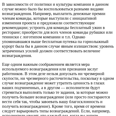
В зависимости от политики и культуры компании в данном
случае можно было бы воспользоваться разными видами
вознаграждения. Например, выплатить денежные премии
членам команды, которые выступили с инициативой
изменения проекта и предложили соответствующие
рекомендации; устроить для команды бесплатный ужин в
ресторане; приобрести для всех членов команды рубашки или
тенниски с логотипом компании и т.п. Однако
упоминавшаяся выше бесплатная путевка па горнолыжный
курорт была бы в данном случае явным излишеством: уровень
затраченных усилий должен соответствовать величине
вознаграждения.
Еще одним важным соображением является мера
используемого вознаграждения или признания заслуг
работников. В этом деле нельзя допускать ни чрезмерной
скупости, ни чрезмерного расточительства, поскольку в одном
случае вознаграждение может утратить ценность в глазах
ваших подчиненных, а в другом — исполнители будут
стремиться выполнять только те задания, за которые можно
получить большее вознаграждение (или просто постараются
вести себя так, чтобы завоевать вашу благосклонность и
получить вознаграждение). Кроме того, время от времени
следует варьировать типы вознаграждений. Если, например,
исполнители увидят, что каждый раз, когда вы хотите