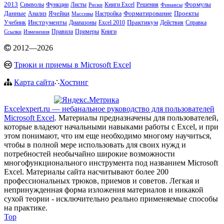
2013
Функции
Книги Excel
Решения
Формулы
Символы
Листы
Риски
Финансы
Данные
Анализ
Ячейки
Настройка
Форматирование
Проекты
Массивы
Инструменты
Практикум
Учебник
Диапазоны
Excel 2010
Действия
Справка
Примеры
Книги
Ссылки
Изменения
Правила
2012
—
2026
Трюки и приемы в Microsoft Excel
Карта сайта
∴
Хостинг
Excelexpert.ru — небанальное руководство для пользователей
Microsoft Excel
. Материалы предназначены для пользователей,
которые владеют начальными навыками работы с Excel, и при
этом понимают, что им еще необходимо многому научиться,
чтобы в полной мере использовать для своих нужд и
потребностей необычайно широкие возможности
многофункционального инструмента под названием Microsoft
Excel. Материалы сайта насчитывают более 200
профессиональных трюков, приемов и советов. Легкая и
непринужденная форма изложения материалов и никакой
сухой теории - исключительно реально применяемые способы
на практике.
Top