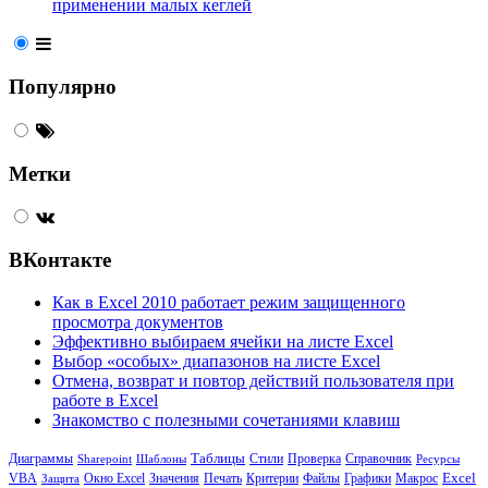
применении малых кеглей
Популярно
Метки
ВКонтакте
Как в Excel 2010 работает режим защищенного
просмотра документов
Эффективно выбираем ячейки на листе Excel
Выбор «особых» диапазонов на листе Excel
Отмена, возврат и повтор действий пользователя при
работе в Excel
Знакомство с полезными сочетаниями клавиш
Таблицы
Диаграммы
Sharepoint
Шаблоны
Стили
Проверка
Справочник
Ресурсы
Excel
VBA
Значения
Печать
Критерии
Файлы
Графики
Макрос
Защита
Окно Excel